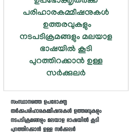
സംസ്ഥാനത്തെ ഉപഭോക്തൃ
തർക്കപരിഹാരകമ്മീഷനുകൾ ഉത്തരവുകളും
നടപടിക്രമങ്ങളും മലയാള ഭാഷയിൽ കൂടി
പുറത്തിറക്കാൻ ഉള്ള സർക്കുലർ