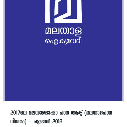
2017ലെ മലയാളഭാഷാ പഠന ആക്ട് (മലയാളപഠന
നിയമം) – ചട്ടങ്ങൾ 2018