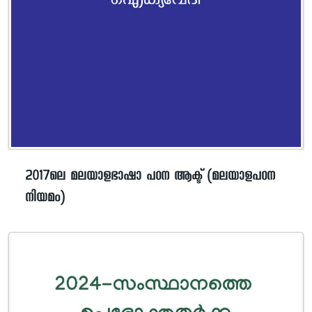
2017ലെ മലയാളഭാഷാ പഠന ആക്ട് (മലയാളപഠന
നിയമം)