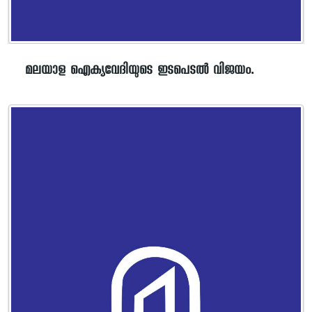
മലയാള ഐക്യവേദിയുടെ ഇടപെടൽ വിജയം.