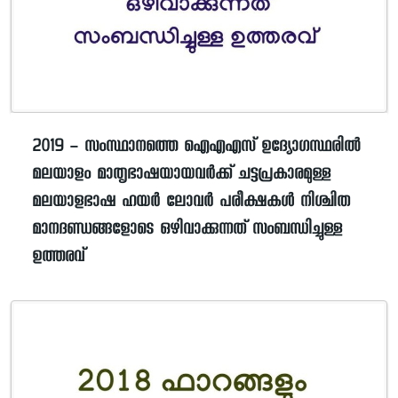
2019 – സംസ്ഥാനത്തെ ഐഎഎസ് ഉദ്യോഗസ്ഥരിൽ
മലയാളം മാതൃഭാഷയായവർക്ക് ചട്ടപ്രകാരമുള്ള
മലയാളഭാഷ ഹയർ ലോവർ പരീക്ഷകൾ നിശ്ചിത
മാനദണ്ഡങ്ങളോടെ ഒഴിവാക്കുന്നത് സംബന്ധിച്ചുള്ള
ഉത്തരവ്