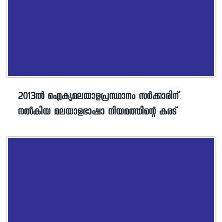
2013ൽ ഐക്യമലയാളപ്രസ്ഥാനം സർക്കാരിന്
നൽകിയ മലയാളഭാഷാ നിയമത്തിന്റെ കരട്