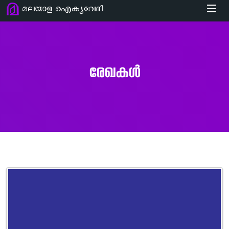
മലയാള ഐക്യവേദി
രേഖകൾ