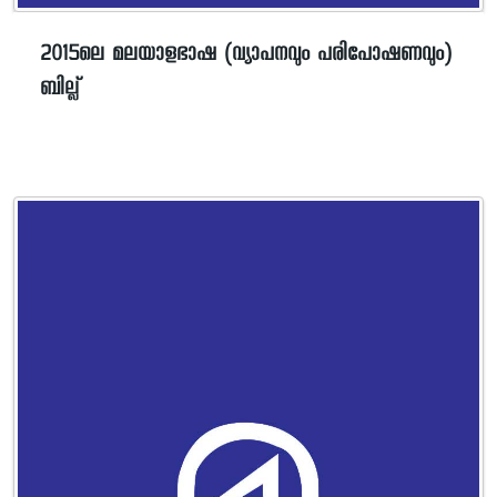
2015ലെ മലയാളഭാഷ (വ്യാപനവും പരിപോഷണവും)
ബില്ല്