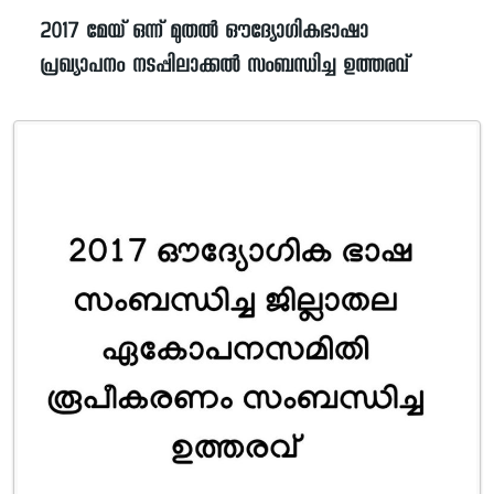
2017 മേയ് ഒന്ന് മുതൽ ഔദ്യോഗികഭാഷാ
പ്രഖ്യാപനം നടപ്പിലാക്കൽ സംബന്ധിച്ച ഉത്തരവ്