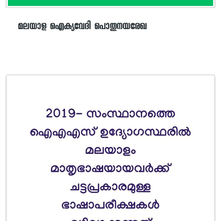
മലയാള ഐക്യവേദി പൊതുനയരേഖ