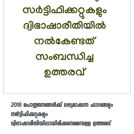
2018 പൊതുജനങ്ങൾക്ക് ലഭ്യമാക്കുന്ന ഫാറങ്ങളും
സർട്ടിഫിക്കറ്റുകളും
ദ്വിഭാഷാരീതിയിലായിരിക്കണമെന്നുള്ള ഉത്തരവ്