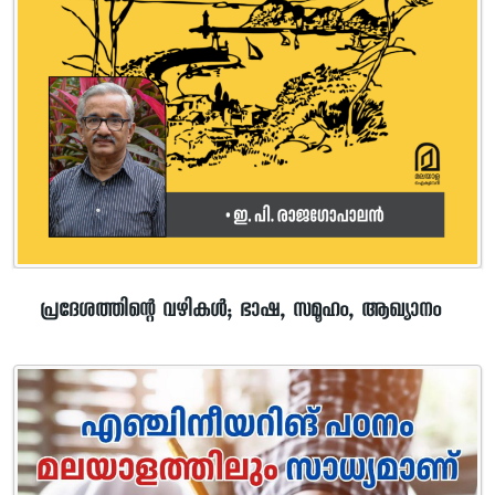
പ്രദേശത്തിന്റെ വഴികൾ; ഭാഷ, സമൂഹം, ആഖ്യാനം