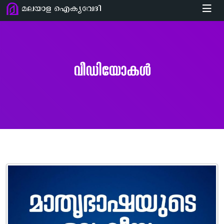
മലയാള ഐക്യവേദി
വീഡിയോകൾ