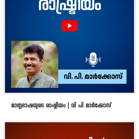
മാതൃഭാഷയുടെ രാഷ്ട്രീയം | വി പി മാർക്കോസ്