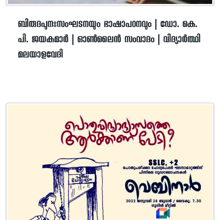
ബിരുദപുനഃസംഘടനയും ഭാഷാപഠനവും | ഡോ. കെ.
പി. ജയകുമാർ | ഓൺലൈൻ സംവാദം | വിദ്യാർത്ഥി
മലയാളവേദി