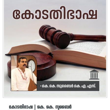
കോടതിഭാഷ | കെ. കെ. സുബൈർ