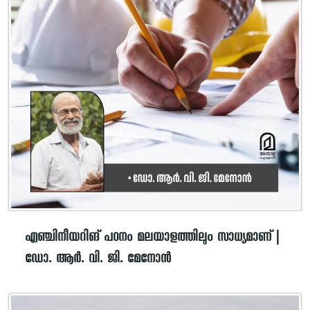
എഞ്ചിനീയറിങ് പഠനം മലയാളത്തിലും സാധ്യമാണ് |
ഡോ. ആർ. വി. ജി. മേനോൻ