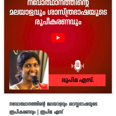
നവോത്ഥാനത്തിന്റെ മലയാളവും ശാസ്ത്രഭാഷയുടെ
രൂപീകരണവും | രൂപിമ എസ്