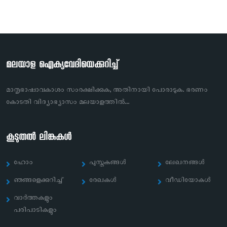
മലയാള ഐക്യവേദിയെക്കുറിച്ച്
മാതൃഭാഷാവകാശം സംരക്ഷിക്കുക, അതിനായി പോരാടുക. ഭരണം
കോടതി വിദ്യാഭ്യാസം മലയാളത്തിൽ…
കൂടുതൽ ലിങ്കുകൾ
ഹോം
പുസ്തകങ്ങൾ
ലേഖനങ്ങൾ
ഞങ്ങളെക്കുറിച്ച്‌
രേഖകൾ
വീഡിയോകൾ
വാർത്തകളും
പരിപാടികളും