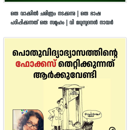
ഒരു വാക്കിൽ ചരിത്രം നടക്കുന്നു | ഒരു ഭാഷ
പഠിപ്പിക്കുന്നത് ഒരു സമൂഹം | വി മധുസൂദനൻ നായർ