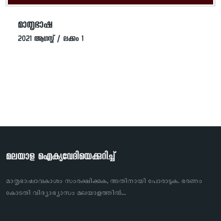
മാതൃഭാഷ
2021 ആഗസ്ത് / ലക്കം 1
മലയാള ഐക്യവേദിയെക്കുറിച്ച്
മാതൃഭാഷാവകാശം സംരക്ഷിക്കുക, അതിനായി പോരാടുക. ഭരണം
കോടതി വിദ്യാഭ്യാസം മലയാളത്തിൽ…