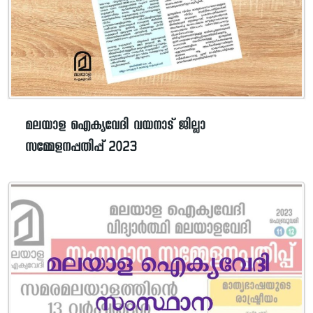
മലയാള ഐക്യവേദി വയനാട് ജില്ലാ
സമ്മേളനപ്പതിപ്പ് 2023