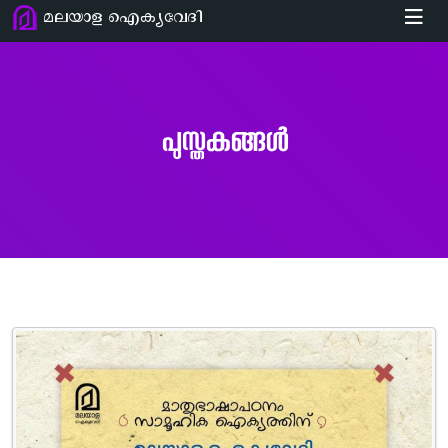
മലയാള ഐക്യവേദി
പുസ്തകങ്ങൾ