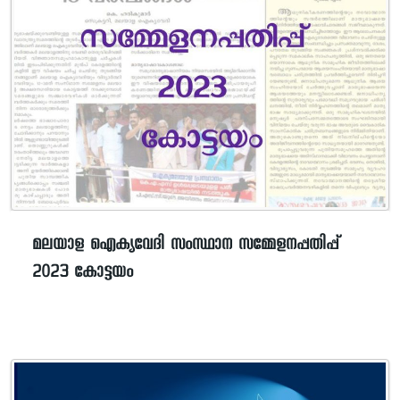
മലയാള ഐക്യവേദി സംസ്ഥാന സമ്മേളനപ്പതിപ്പ്
2023 കോട്ടയം