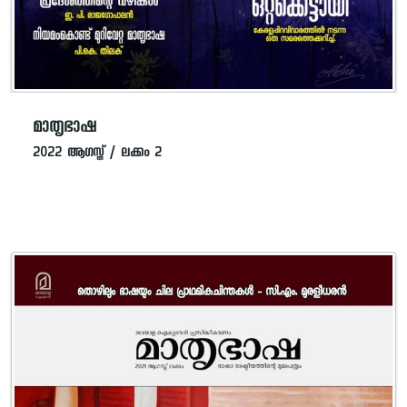
മാതൃഭാഷ
2022 ആഗസ്ത് / ലക്കം 2