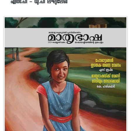
എൽ.പി – യു.പി ലഘുലേഖ