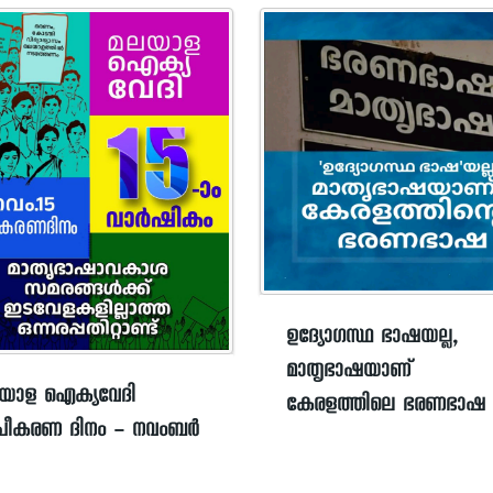
ഉദ്യോഗസ്ഥ ഭാഷയല്ല,
മാതൃഭാഷയാണ്
യാള ഐക്യവേദി
കേരളത്തിലെ ഭരണഭാഷ
പീകരണ ദിനം – നവംബർ