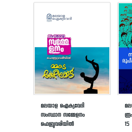
മലയാള ഐക്യവേദി
മല
സംസ്ഥാന സമ്മേളനം
രൂ
ഫെബ്രുവരിയിൽ
15