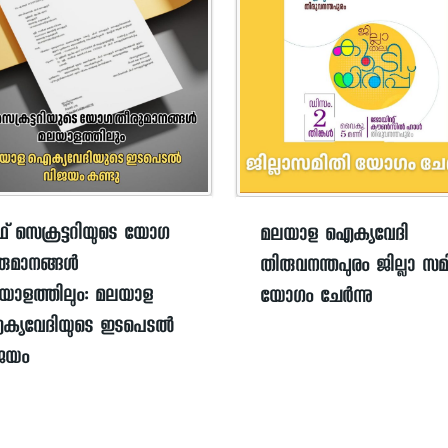
ഫ് സെക്രട്ടറിയുടെ യോഗ
മലയാള ഐക്യവേദി
രുമാനങ്ങൾ
തിരുവനന്തപുരം ജില്ലാ സമ
യാളത്തിലും: മലയാള
യോഗം ചേർന്നു
്യവേദിയുടെ ഇടപെടൽ
ജയം