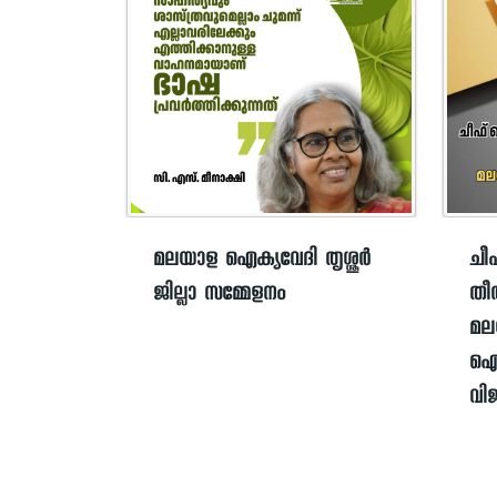
ചീ
മലയാള ഐക്യവേദി തൃശ്ശൂർ
തീ
ജില്ലാ സമ്മേളനം
മല
ഐക
വി