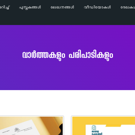
ിച്ച്‌
പുസ്തകങ്ങൾ
ലേഖനങ്ങൾ
വീഡിയോകൾ
രേഖക
വാർത്തകളും പരിപാടികളും