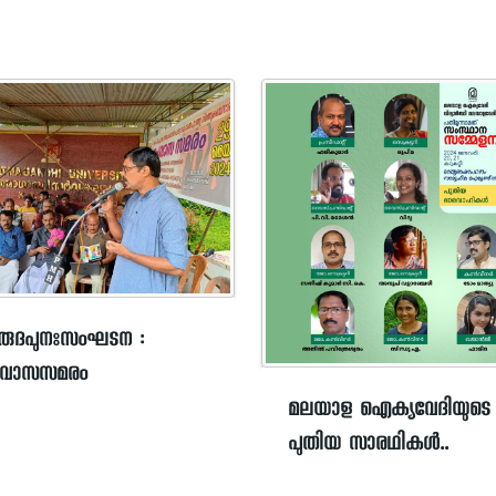
രുദപുനഃസംഘടന :‍
വാസസമരം
മലയാള ഐക്യവേദിയുടെ
പുതിയ സാരഥികൾ..