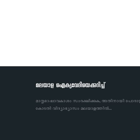
മലയാള ഐക്യവേദിയെക്കുറിച്ച്
മാതൃഭാഷാവകാശം സംരക്ഷിക്കുക, അതിനായി പോരാട
കോടതി വിദ്യാഭ്യാസം മലയാളത്തിൽ…