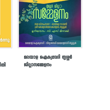
മലയാള ഐക്യവേദി തൃശ്ശൂർ
ജില്ലാസമ്മേളനം
ിതി