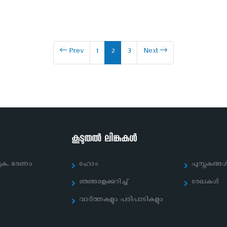
Prev
1
2
3
Next
കൂടുതൽ ലിങ്കുകൾ
ുക. ഭരണം
ഹോം
പുസ്തകങ്ങ
ഞങ്ങളെക്കുറിച്ച്‌
രേഖകൾ
വാർത്തകളും പരിപാടികളും