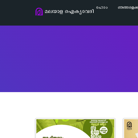
ഹോം
ഞങ്ങളെക്കുറ
മലയാള ഐക്യവേദി