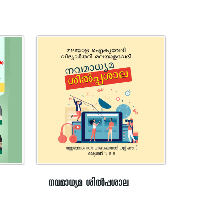
നവമാധ്യമ ശില്‍പ്പശാല