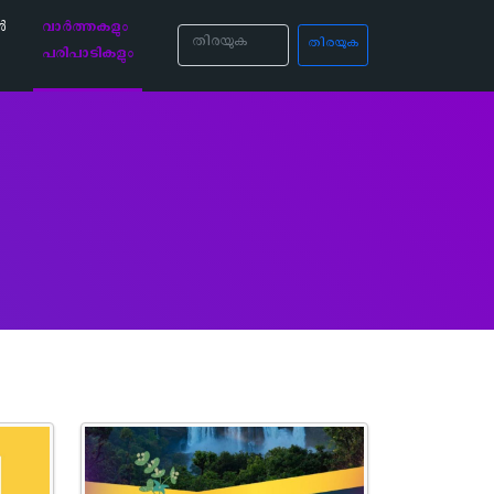
ൾ
വാർത്തകളും
തിരയുക
പരിപാടികളും